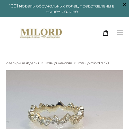
1001 модель обручальных колец представлены в
нашем салоне
ювелирные изделия
>
кольца женские
>
кольцо milord a230