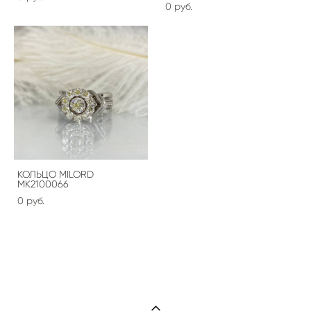
0 pуб.
КОЛЬЦО MILORD
MK2100066
0 pуб.