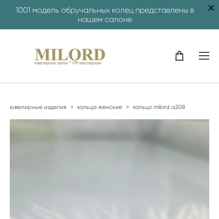
1001 модель обручальных колец представлены в
нашем салоне
ювелирные изделия
>
кольца женские
>
кольцо milord a208