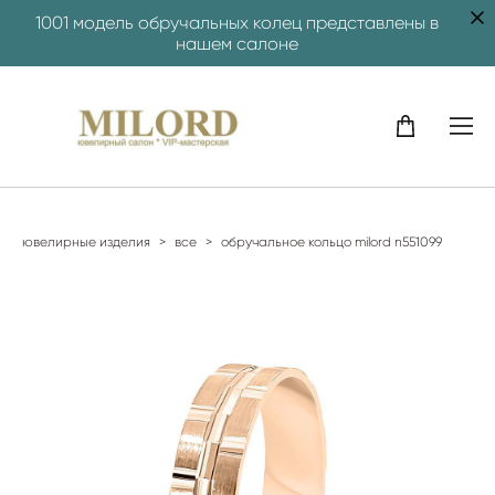
1001 модель обручальных колец представлены в
нашем салоне
ювелирные изделия
>
все
>
обручальное кольцо milord n551099