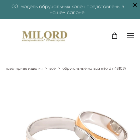
1001 модель обручальных колец представлены в
нашем салоне
ювелирные изделия
>
все
>
обручальные кольца milord n481039