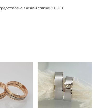
представлено в нашем салоне MILORD.
ЛЬНЫЕ КОЛЬЦА
ОБРУЧАЛЬНЫЕ КОЛЬЦА
N600915
MILORD N640657
45 000 pуб.
0 pуб.