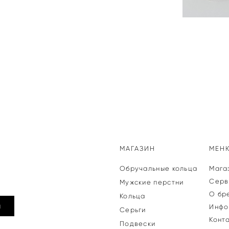
МАГАЗИН
МЕН
Обручальные кольца
Мага
Серв
Мужские перстни
О бр
Кольца
я
Инфо
Серьги
Конт
Подвески