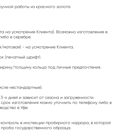
ручной работы из красного золота
ота на усмотрение Клиента). Возможно изготовление в
либо в серебре.
/матовая) - на усмотрение Клиента.
ок (печатный шрифт).
ширину/толщину кольца под личные предпочтения.
исле нестандартные).
3-х дней и зависит от сезона и загруженности
 срок изготовления можно уточнить по телефону либо в
водство в Уфе.
 контроль в инспекции пробирного надзора, в которой
 проба государственного образца.