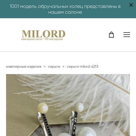
1001 модель обручальных колец представлены в
нашем салоне
ювелирные изделия
>
серьги
>
серьги milord a213