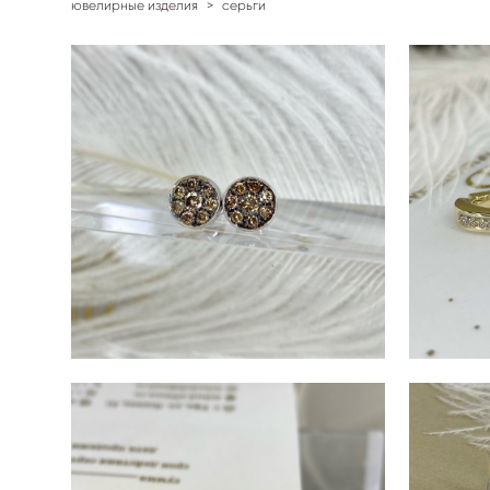
ювелирные изделия
>
серьги
СЕ
СЕРЬГИ MK2200119