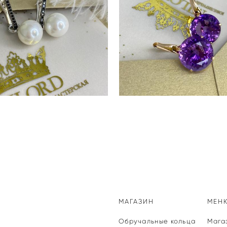
СЕРЬГИ MILORD A213
СЕРЬГИ MILORD A214
МАГАЗИН
МЕН
Обручальные кольца
Мага